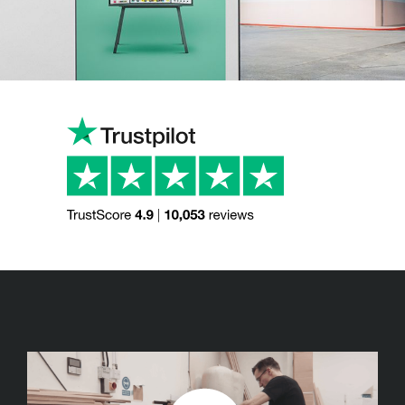
ART BY CHRIS LABROOY, LEIF PODHAJSKY, JAMES BALL, SAM
IRONS