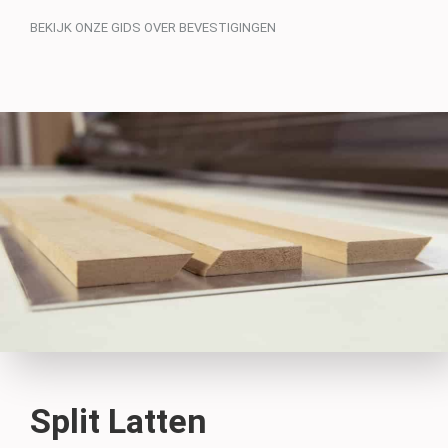
BEKIJK ONZE GIDS OVER BEVESTIGINGEN
Split Latten
Aluminium Subframe
Velcro
MDF Fixing Options