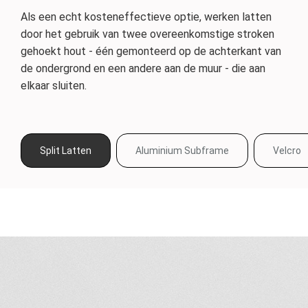
Als een echt kosteneffectieve optie, werken latten
Subframes zijn licht, sterk en hangen aan schroeven,
Velcro maakt het monteren op de muur snel en
Nagelbevestigingen zijn alleen voor gebruik bij MDF-
door het gebruik van twee overeenkomstige stroken
waardoor ze extreem veelzijdig zijn.
eenvoudig. Een populaire keuze voor tijdelijk
montage. Er zijn verschillende opties en degene die je
gehoekt hout - één gemonteerd op de achterkant van
tentoonstellingsgebruik en lichte substraten zoals
kiest, hangt af van je persoonlijke voorkeur.
de ondergrond en een andere aan de muur - die aan
kaart, Foamboard en Foamex.
elkaar sluiten.
Split Latten
Aluminium Subframe
Velcro