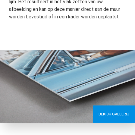
lijm. Het resulteert in het vlak zetten van uw
afbeelding en kan op deze manier direct aan de muur
worden bevestigd of in een kader worden geplaatst.
BEKIJK GALLERIJ
BEKIJK GALLERIJ
BEKIJK GALLERIJ
BEKIJK GALLERIJ
BEKIJK GALLERIJ
BEKIJK GALLERIJ
BEKIJK GALLERIJ