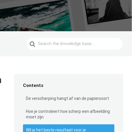
Search
For
n
Contents
De verscherping hangt af van de papiersoort
Hoe je controleert hoe scherp een afbeelding
moet zijn
Wil je het beste resultaat voor je