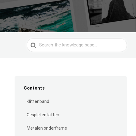
Search
For
Contents
Klittenband
Gespleten latten
Metalen onderframe