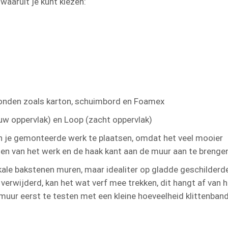
waaruit je kunt kiezen:
ronden zoals karton, schuimbord en Foamex
ruw oppervlak) en Loop (zacht oppervlak)
an je gemonteerde werk te plaatsen, omdat het veel mooier
en van het werk en de haak kant aan de muur aan te brenge
kale bakstenen muren, maar idealiter op gladde geschilderd
erwijderd, kan het wat verf mee trekken, dit hangt af van h
uur eerst te testen met een kleine hoeveelheid klittenban