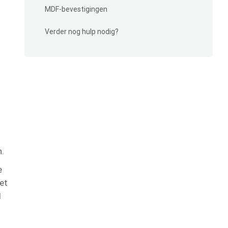
MDF-bevestigingen
Verder nog hulp nodig?
n.
e
et
d