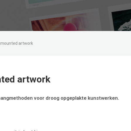
ry mounted artwork
nted artwork
phangmethoden voor droog opgeplakte kunstwerken.