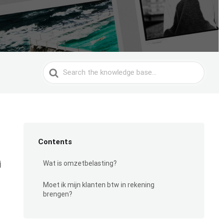
Search
For
Contents
j
Wat is omzetbelasting?
Moet ik mijn klanten btw in rekening
brengen?